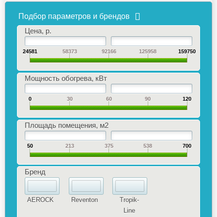
Подбор параметров и брендов
Цена, р.
24581
58373
92166
125958
159750
Мощность обогрева, кВт
0
30
60
90
120
Площадь помещения, м2
50
213
375
538
700
Бренд
AEROCK
Reventon
Tropik-
Line