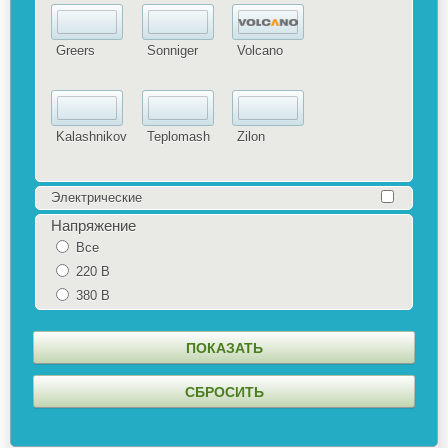
Greers
Sonniger
Volcano
Kalashnikov
Teplomash
Zilon
Электрические
Напряжение
Все
220 В
380 В