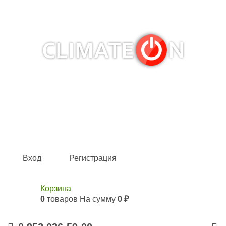
Кондиционеры и сплит-системы, газовые котлы,
тепловые завесы, водяные тепловентиляторы для
квартиры, дома, офиса с доставкой в Казань и по всей
России.
Climate for life
Вход
Регистрация
Корзина
0
товаров
На сумму
0 ₽