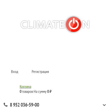
Кондиционеры и сплит-системы, газовые котлы, тепловые завесы, водяные
тепловентиляторы для квартиры, дома, офиса с доставкой в Казань и по
всей России.
Climate for life
Вход
Регистрация
Корзина
0
товаров
На сумму
0 ₽
8 952 036-59-00