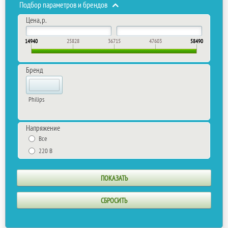
Подбор параметров и брендов
Цена, р.
14940
25828
36715
47603
58490
Бренд
Philips
Напряжение
Все
220 В