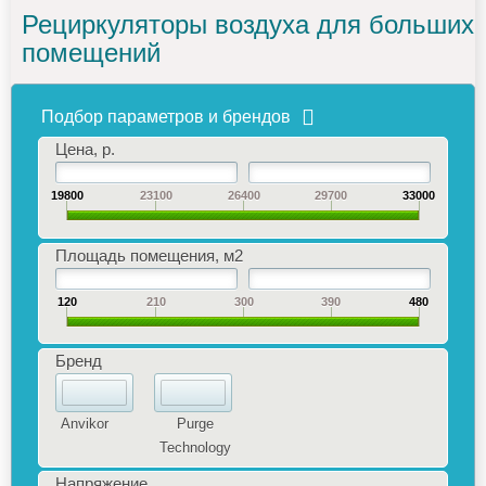
Рециркуляторы воздуха для больших
помещений
Подбор параметров и брендов
Цена, р.
19800
23100
26400
29700
33000
Площадь помещения, м2
120
210
300
390
480
Бренд
Anvikor
Purge
Technology
Напряжение