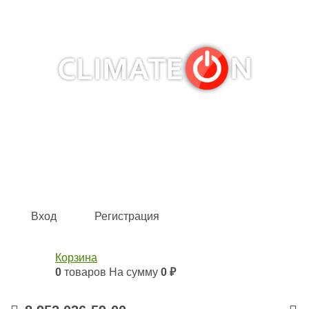
Кондиционеры и сплит-системы, газовые котлы,
тепловые завесы, водяные тепловентиляторы для
квартиры, дома, офиса с доставкой в Казань и по всей
России.
Climate for life
Вход
Регистрация
Корзина
0
товаров
На сумму
0 ₽