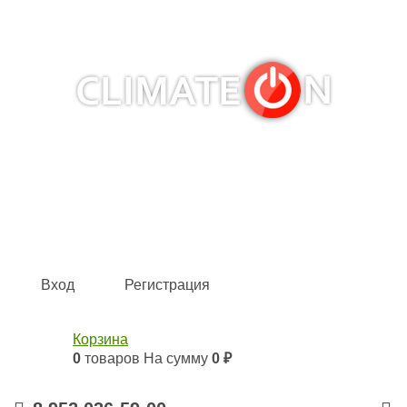
Кондиционеры и сплит-системы, газовые котлы,
тепловые завесы, водяные тепловентиляторы для
квартиры, дома, офиса с доставкой в Казань и по всей
России.
Climate for life
Вход
Регистрация
Корзина
0
товаров
На сумму
0 ₽