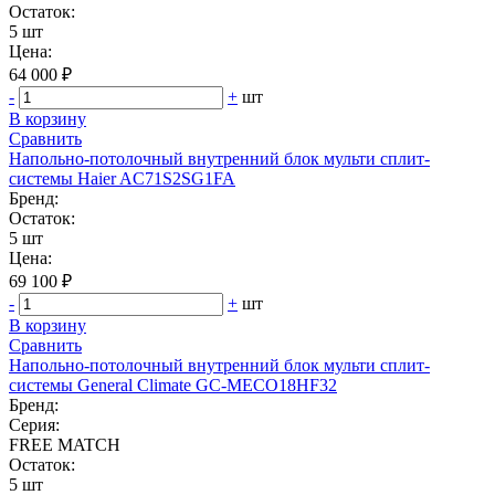
Остаток:
5 шт
Цена:
64 000 ₽
-
+
шт
В корзину
Сравнить
Напольно-потолочный внутренний блок мульти сплит-
системы Haier AC71S2SG1FA
Бренд:
Остаток:
5 шт
Цена:
69 100 ₽
-
+
шт
В корзину
Сравнить
Напольно-потолочный внутренний блок мульти сплит-
системы General Climate GC-MEСO18HF32
Бренд:
Серия:
FREE MATCH
Остаток:
5 шт