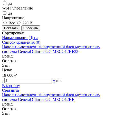
да
Wi-Fi управление
да
Напряжение
Все
220 В
Сортировка:
Наименование
Цена
Список сравнения (0)
Напольно-потолочный внутренний блок мульти сплит-
системы General Climate GC-MEСO12HF32
Бренд:
Остаток:
5 шт
Цена:
18 600 ₽
-
+
шт
В корзину
Сравнить
Напольно-потолочный внутренний блок мульти сплит-
системы General Climate GC-MEСO12HF
Бренд:
Остаток:
5 шт