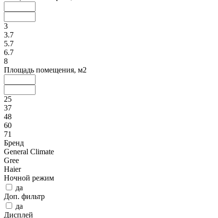
3
3.7
5.7
6.7
8
Площадь помещения, м2
25
37
48
60
71
Бренд
General Climate
Gree
Haier
Ночной режим
да
Доп. фильтр
да
Дисплей