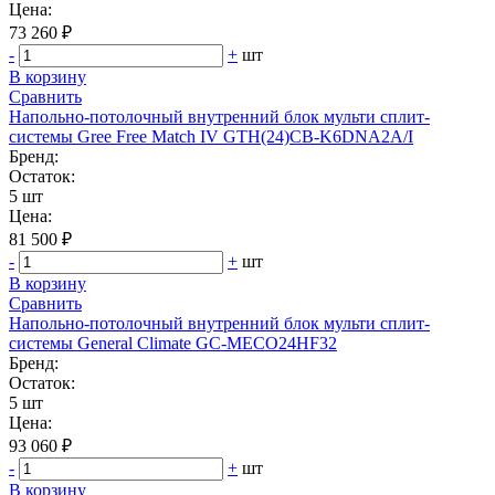
Цена:
73 260 ₽
-
+
шт
В корзину
Сравнить
Напольно-потолочный внутренний блок мульти сплит-
системы Gree Free Match IV GTH(24)CB-K6DNA2A/I
Бренд:
Остаток:
5 шт
Цена:
81 500 ₽
-
+
шт
В корзину
Сравнить
Напольно-потолочный внутренний блок мульти сплит-
системы General Climate GC-MECO24HF32
Бренд:
Остаток:
5 шт
Цена:
93 060 ₽
-
+
шт
В корзину