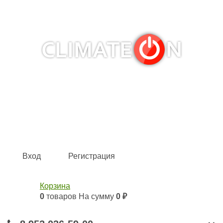
Кондиционеры и сплит-системы, газовые котлы,
тепловые завесы, водяные тепловентиляторы для
квартиры, дома, офиса с доставкой в Казань и по всей
России.
Climate for life
Вход
Регистрация
Корзина
0
товаров
На сумму
0 ₽