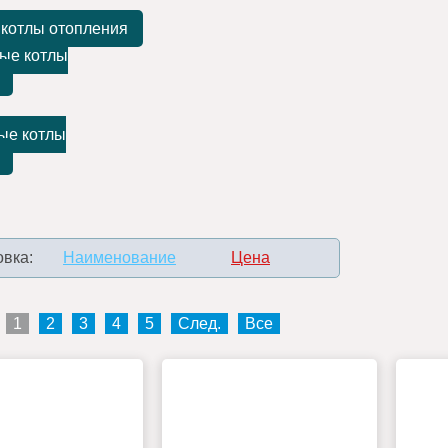
 котлы отопления
ые котлы
ые котлы
вка:
Наименование
Цена
1
2
3
4
5
След.
Все