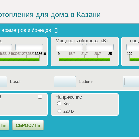
отопления для дома в Казани
параметров и брендов
.
Мощность обогрева, кВт
Площ
4653
849305
1273958
1698610
9
15.7
21.7
28.7
35
120
Bosch
Buderus
Напряжение
й
Все
220 В