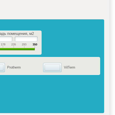
адь помещения, м2
178
235
293
350
Protherm
VilTerm