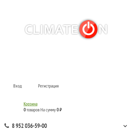
Кондиционеры и сплит-системы, газовые котлы, тепловые завесы, водяные
тепловентиляторы для квартиры, дома, офиса с доставкой в Казань и по
всей России.
Climate for life
Вход
Регистрация
Корзина
0
товаров
На сумму
0 ₽
8 952 036-59-00