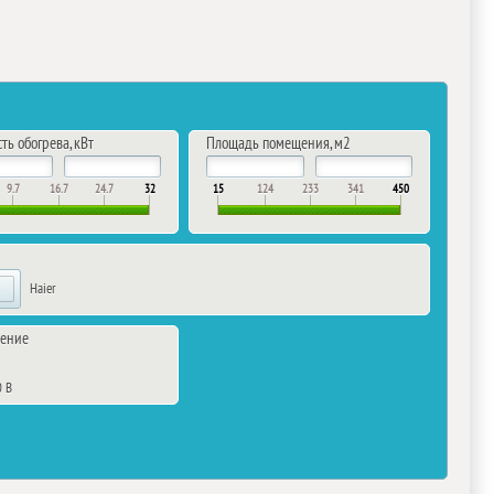
ь обогрева, кВт
Площадь помещения, м2
9.7
16.7
24.7
32
15
124
233
341
450
Haier
ение
е
0 В