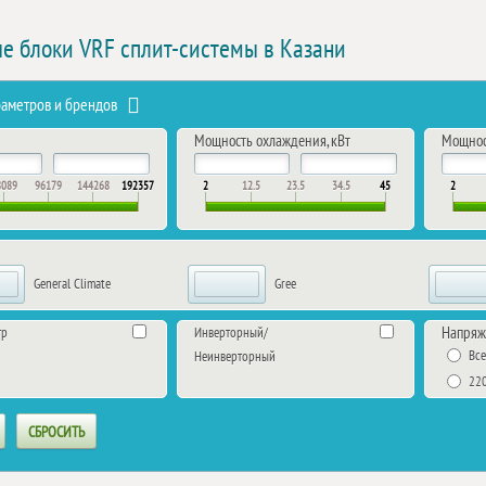
е блоки VRF сплит-системы в Казани
раметров и брендов
Мощность охлаждения, кВт
Мощност
8089
96179
144268
192357
2
12.5
23.5
34.5
45
2
General Climate
Gree
Напряж
тр
Инверторный/
Вс
Неинверторный
22