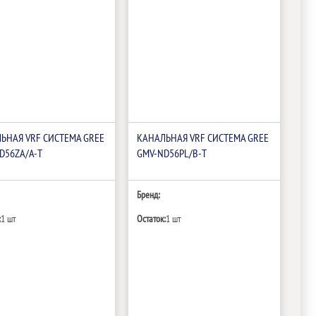
ЬНАЯ VRF СИСТЕМА GREE
КАНАЛЬНАЯ VRF СИСТЕМА GREE
D56ZA/A-T
GMV-ND56PL/B-T
Бренд:
:
1 шт
Остаток:
1 шт