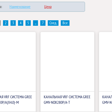
а:
Наименование
Цена
2
3
4
5
...
7
След.
Все
Я VRF СИСТЕМА GREE
КАНАЛЬНАЯ VRF СИСТЕМА GREE
КАНАЛ
0P/A(X4.0)-M
GMV-NDX280P/A-T
GMV-N