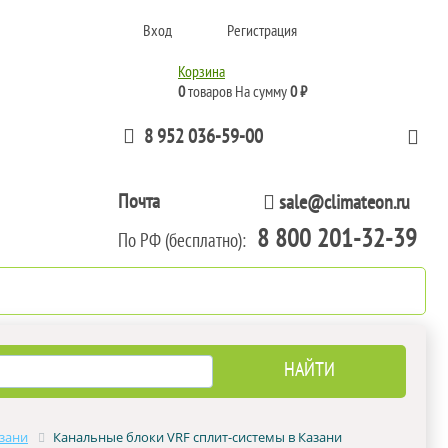
Вход
Регистрация
Корзина
0
товаров
На сумму
0 ₽
8 952 036-59-00
Почта
sale@climateon.ru
8 800 201-32-39
По РФ (бесплатно):
тажа
Акции
Контакты
зани
Канальные блоки VRF сплит-системы в Казани