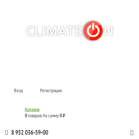
Кондиционеры и сплит-системы, газовые котлы, тепловые завесы, водяные
тепловентиляторы для квартиры, дома, офиса с доставкой в Казань и по
всей России.
Climate for life
Вход
Регистрация
Корзина
0
товаров
На сумму
0 ₽
8 952 036-59-00