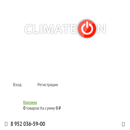
Кондиционеры и сплит-системы, газовые котлы, тепловые завесы, водяные
тепловентиляторы для квартиры, дома, офиса с доставкой в Казань и по
всей России.
Climate for life
Вход
Регистрация
Корзина
0
товаров
На сумму
0 ₽
8 952 036-59-00