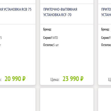
Я УСТАНОВКА RCB 75
ПРИТОЧНО-ВЫТЯЖНАЯ
ПРИТ
УСТАНОВКА RCF-70
УСТАН
Бренд:
Бренд:
75
Серия:
FIATO
Серия:
F
т
Остаток:
5 шт
Остаток
20 990 ₽
23 990 ₽
:
Цена:
Ц