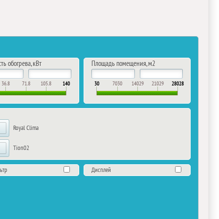
ь обогрева, кВт
Площадь помещения, м2
36.8
71.8
105.8
140
30
7030
14029
21029
28028
Royal Clima
Tion02
ьтр
Дисплей