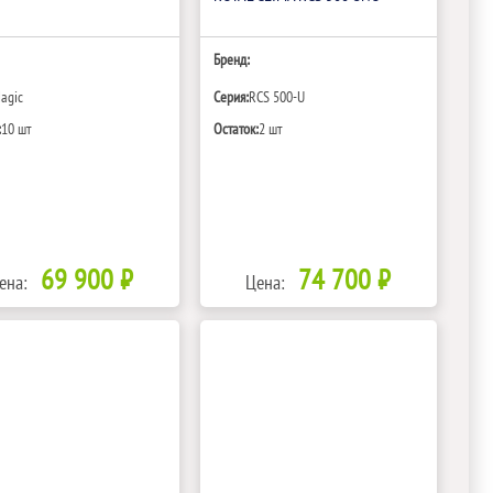
Бренд:
agic
Серия:
RCS 500-U
:
10 шт
Остаток:
2 шт
69 900 ₽
74 700 ₽
ена:
Цена: