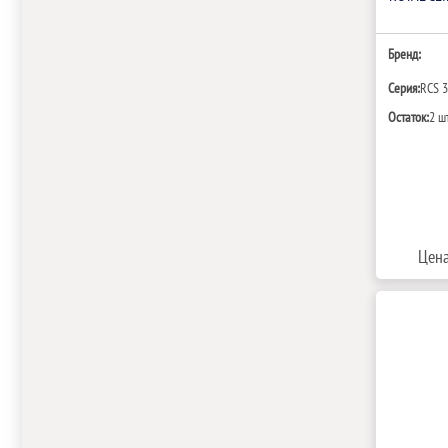
Бренд:
Серия:
RCS 
Остаток:
2 ш
Цена