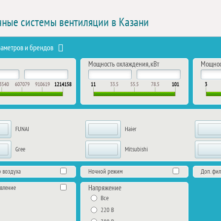
ные системы вентиляции в Казани
раметров и брендов
Мощность охлаждения, кВт
Мощност
3540
607079
910619
1214158
11
33.5
55.5
78.5
101
3
FUNAI
Haier
Gree
Mitsubishi
 воздуха
Ночной режим
Доп. фил
Напряжение
авление
Все
220 В