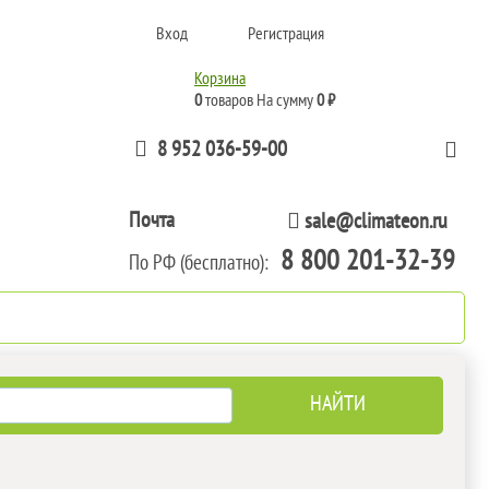
Вход
Регистрация
Корзина
0
товаров
На сумму
0 ₽
8 952 036-59-00
Почта
sale@climateon.ru
8 800 201-32-39
По РФ (бесплатно):
тажа
Акции
Контакты