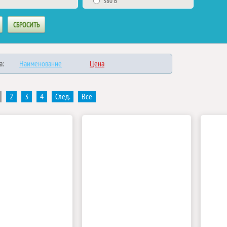
380 В
а:
Наименование
Цена
2
3
4
След.
Все