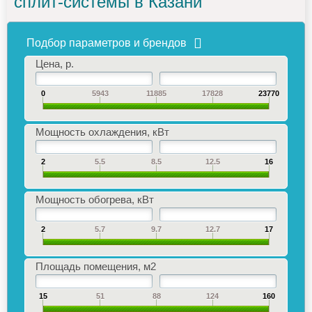
сплит-системы в Казани
Подбор параметров и брендов
Цена, р.
0
5943
11885
17828
23770
Мощность охлаждения, кВт
2
5.5
8.5
12.5
16
Мощность обогрева, кВт
2
5.7
9.7
12.7
17
Площадь помещения, м2
15
51
88
124
160