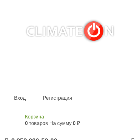
Кондиционеры и сплит-системы, газовые котлы,
тепловые завесы, водяные тепловентиляторы для
квартиры, дома, офиса с доставкой в Казань и по всей
России.
Climate for life
Вход
Регистрация
Корзина
0
товаров
На сумму
0 ₽