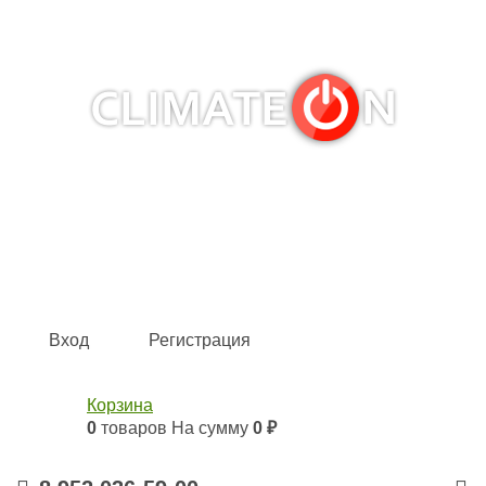
Кондиционеры и сплит-системы, газовые котлы,
тепловые завесы, водяные тепловентиляторы для
квартиры, дома, офиса с доставкой в Казань и по всей
России.
Climate for life
Вход
Регистрация
Корзина
0
товаров
На сумму
0 ₽