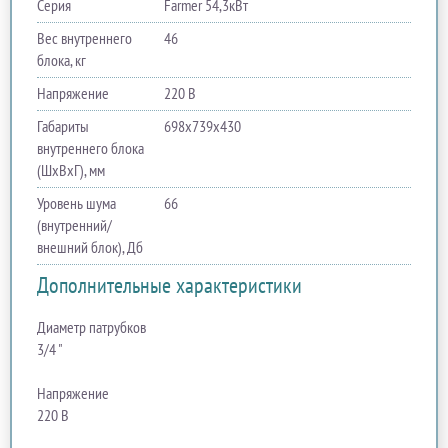
Серия
Farmer 54,3кВт
Вес внутреннего
46
блока, кг
Напряжение
220 В
Габариты
698х739х430
внутреннего блока
(ШхВхГ), мм
Уровень шума
66
(внутренний/
внешний блок), Дб
Дополнительные характеристики
Диаметр патрубков
3/4 "
Напряжение
220 В