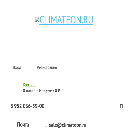
Кондиционеры и сплит-системы, газовые котлы, тепловые завесы, водяные
тепловентиляторы для квартиры, дома, офиса с доставкой в Казань и по
всей России.
Climate for life
Вход
Регистрация
Корзина
0
товаров
На сумму
0 ₽
8 952 036-59-00
Почта
sale@climateon.ru