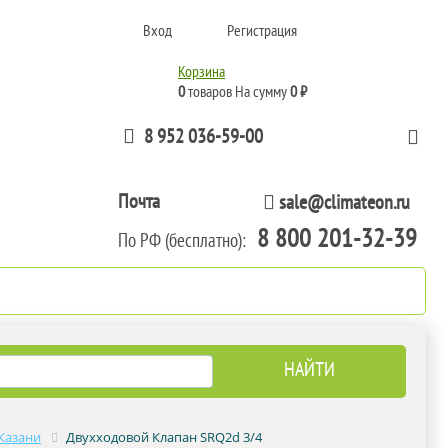
Вход
Регистрация
Корзина
0
товаров
На сумму
0 ₽
8 952 036-59-00
Почта
sale@climateon.ru
8 800 201-32-39
По РФ (бесплатно):
тажа
Акции
Контакты
Казани
Двухходовой Клапан SRQ2d 3/4