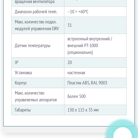
вращения вентилятора
Диапазон рабочей темп.
–10 ÷ +60°C
Макс. количество подкл.
31
модулей управления DRV
встроенный внутренний /
Датчик температуры
внешний PT-1000
(опционально)
IP
20
Установка
настенная
Корпус
Пластик ABS, RAL 9003
Макс. количество
Более 500
управляемых аппаратов
Габариты
130 х 115 х 35 мм