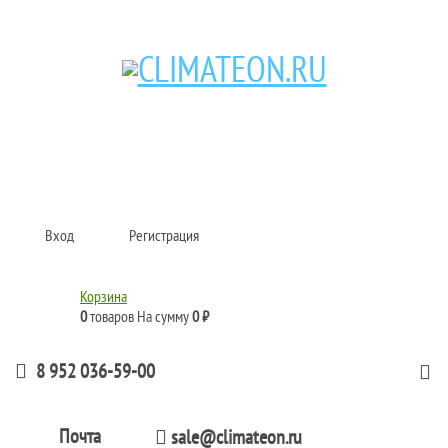
Кондиционеры и сплит-системы, газовые котлы, тепловые завесы, водяные
тепловентиляторы для квартиры, дома, офиса с доставкой в Казань и по
всей России.
Climate for life
Вход
Регистрация
Корзина
0
товаров
На сумму
0 ₽
8 952 036-59-00
Почта
sale@climateon.ru