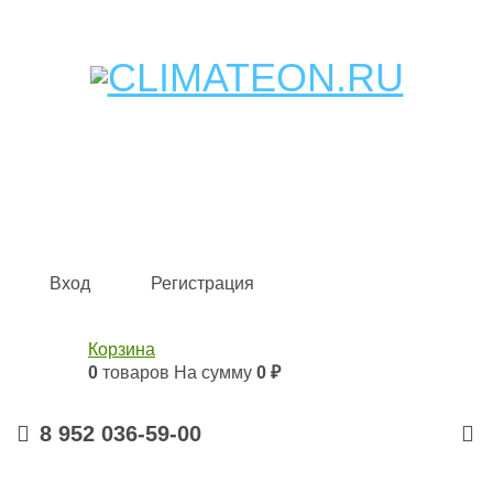
Кондиционеры и сплит-системы, газовые котлы,
тепловые завесы, водяные тепловентиляторы для
квартиры, дома, офиса с доставкой в Казань и по всей
России.
Climate for life
Вход
Регистрация
Корзина
0
товаров
На сумму
0 ₽
8 952 036-59-00