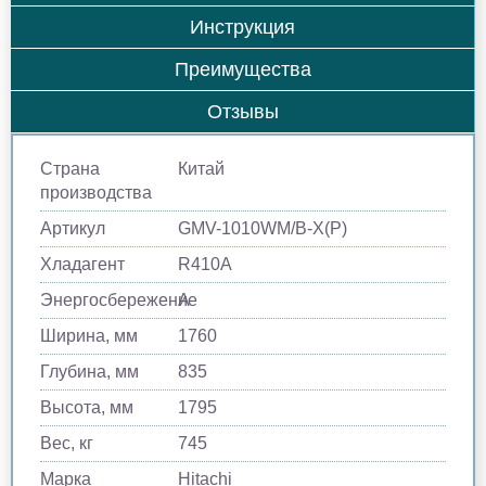
Инструкция
Преимущества
Отзывы
Страна
Китай
производства
Артикул
GMV-1010WM/B-X(P)
Хладагент
R410A
Энергосбережение
A
Ширина, мм
1760
Глубина, мм
835
Высота, мм
1795
Вес, кг
745
Марка
Hitachi