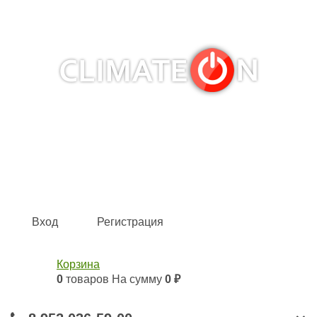
Кондиционеры и сплит-системы, газовые котлы,
тепловые завесы, водяные тепловентиляторы для
квартиры, дома, офиса с доставкой в Казань и по всей
России.
Climate for life
Вход
Регистрация
Корзина
0
товаров
На сумму
0 ₽