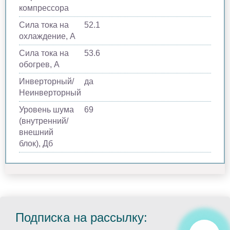
компрессора
Сила тока на
52.1
охлаждение, А
Сила тока на
53.6
обогрев, А
Инверторный/
да
Неинверторный
Уровень шума
69
(внутренний/
внешний
блок), Дб
Подписка на рассылку: