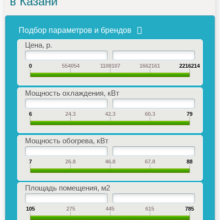
в Казани
Подбор параметров и брендов
Цена, р.
0
554054
1108107
1662161
2216214
Мощность охлаждения, кВт
6
24.3
42.3
60.3
79
Мощность обогрева, кВт
7
26.8
46.8
67.8
88
Площадь помещения, м2
105
275
445
615
785