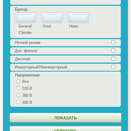
Бренд
General
Gree
Haier
Climate
Ночной режим
Доп. фильтр
Дисплей
Инверторный/Неинверторный
Напряжение
Все
220 В
380 В
400 В