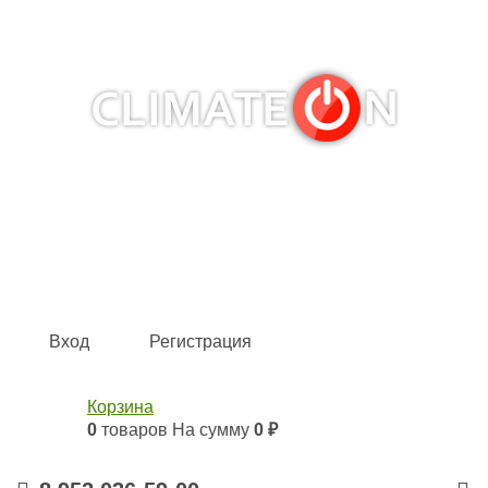
Кондиционеры и сплит-системы, газовые котлы,
тепловые завесы, водяные тепловентиляторы для
квартиры, дома, офиса с доставкой в Казань и по всей
России.
Climate for life
Вход
Регистрация
Корзина
0
товаров
На сумму
0 ₽