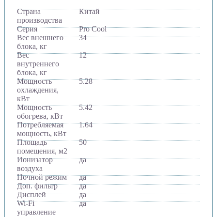
Страна
Китай
производства
Серия
Pro Cool
Вес внешнего
34
блока, кг
Вес
12
внутреннего
блока, кг
Мощность
5.28
охлаждения,
кВт
Мощность
5.42
обогрева, кВт
Потребляемая
1.64
мощность, кВт
Площадь
50
помещения, м2
Ионизатор
да
воздуха
Ночной режим
да
Доп. фильтр
да
Дисплей
да
Wi-Fi
да
управление