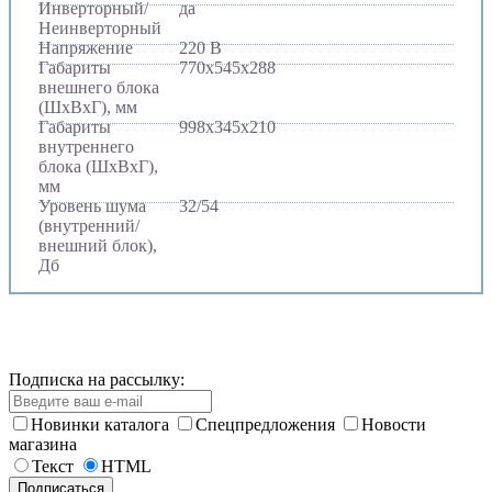
Инверторный/
да
Неинверторный
Напряжение
220 В
Габариты
770х545х288
внешнего блока
(ШхВхГ), мм
Габариты
998х345х210
внутреннего
блока (ШхВхГ),
мм
Уровень шума
32/54
(внутренний/
внешний блок),
Дб
Подписка на рассылку:
Новинки каталога
Спецпредложения
Новости
магазина
Текст
HTML