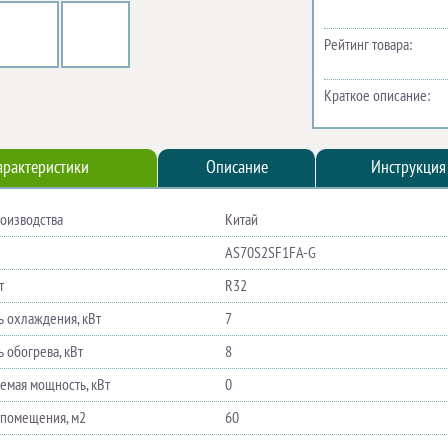
Рейтинг товара:
Краткое описание:
арактеристики
Описание
Инструкция
роизводства
Китай
AS70S2SF1FA-G
т
R32
 охлаждения, кВт
7
 обогрева, кВт
8
емая мощность, кВт
0
помещения, м2
60