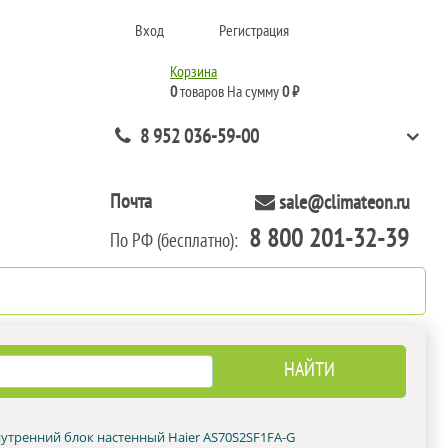
Вход
Регистрация
Корзина
0
товаров
На сумму
0 ₽
8 952 036-59-00
Почта
sale@climateon.ru
8 800 201-32-39
По РФ (бесплатно):
нтажа
Акции
Контакты
утренний блок настенный Haier AS70S2SF1FA-G