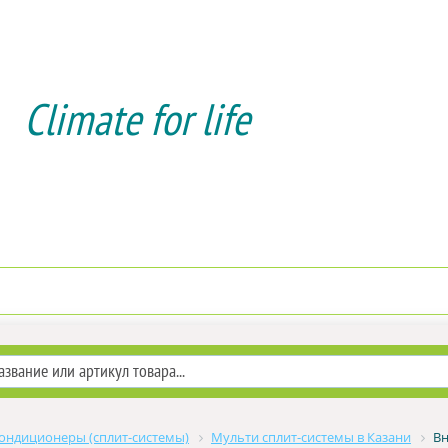
Climate for life
Доставка и оплата
Услуги мо
ондиционеры (сплит-системы)
Мульти сплит-системы в Казани
Вн