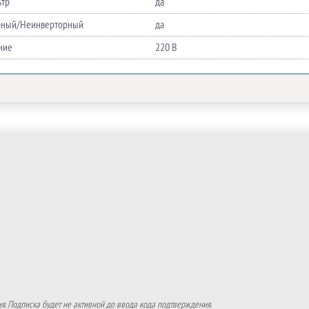
ьтр
да
рный/Неинверторный
да
ние
220 В
. Подписка будет не активной до ввода кода подтверждения.