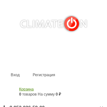
Кондиционеры и сплит-системы, газовые котлы,
тепловые завесы, водяные тепловентиляторы для
квартиры, дома, офиса с доставкой в Казань и по всей
России.
Climate for life
Вход
Регистрация
Корзина
0
товаров
На сумму
0 ₽