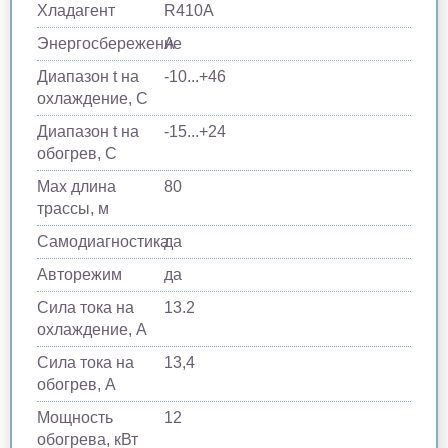
Хладагент
R410A
Энергосбережение
A
Диапазон t на
-10...+46
охлаждение, С
Диапазон t на
-15...+24
обогрев, С
Max длина
80
трассы, м
Самодиагностика
да
Авторежим
да
Сила тока на
13.2
охлаждение, А
Сила тока на
13,4
обогрев, А
Мощность
12
обогрева, кВт