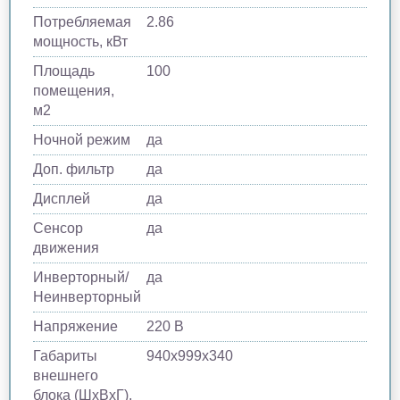
Потребляемая
2.86
мощность, кВт
Площадь
100
помещения,
м2
Ночной режим
да
Доп. фильтр
да
Дисплей
да
Сенсор
да
движения
Инверторный/
да
Неинверторный
Напряжение
220 В
Габариты
940х999х340
внешнего
блока (ШхВхГ),