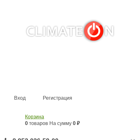
Кондиционеры и сплит-системы, газовые котлы,
тепловые завесы, водяные тепловентиляторы для
квартиры, дома, офиса с доставкой в Казань и по всей
России.
Climate for life
Вход
Регистрация
Корзина
0
товаров
На сумму
0 ₽