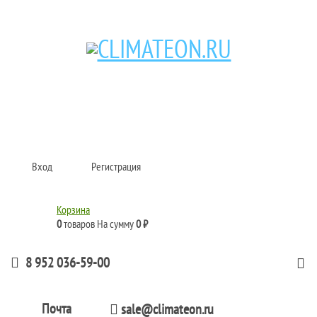
Кондиционеры и сплит-системы, газовые котлы, тепловые завесы, водяные
тепловентиляторы для квартиры, дома, офиса с доставкой в Казань и по
всей России.
Climate for life
Вход
Регистрация
Корзина
0
товаров
На сумму
0 ₽
8 952 036-59-00
Почта
sale@climateon.ru