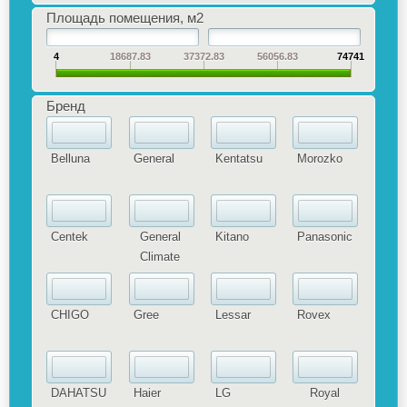
Площадь помещения, м2
4
18687.83
37372.83
56056.83
74741
Бренд
Belluna
General
Kentatsu
Morozko
Centek
General
Kitano
Panasonic
Climate
CHIGO
Gree
Lessar
Rovex
DAHATSU
Haier
LG
Royal