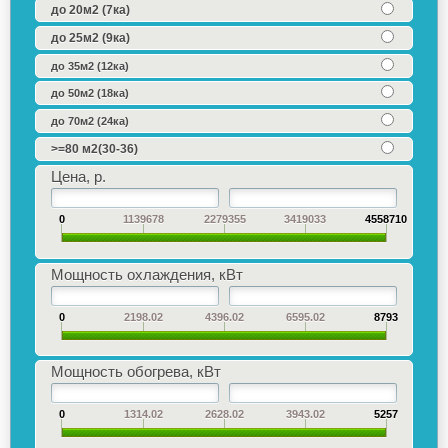
до 20м2 (7ка)
до 25м2 (9ка)
до 35м2 (12ка)
до 50м2 (18ка)
до 70м2 (24ка)
>=80 м2(30-36)
Цена, р.
0
1139678
2279355
3419033
4558710
Мощность охлаждения, кВт
0
2198.02
4396.02
6595.02
8793
Мощность обогрева, кВт
0
1314.02
2628.02
3943.02
5257