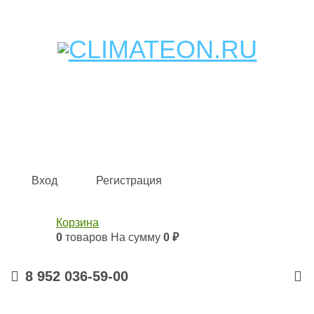
Кондиционеры и сплит-системы, газовые котлы,
тепловые завесы, водяные тепловентиляторы для
квартиры, дома, офиса с доставкой в Казань и по всей
России.
Climate for life
Вход
Регистрация
Корзина
0
товаров
На сумму
0 ₽
8 952 036-59-00