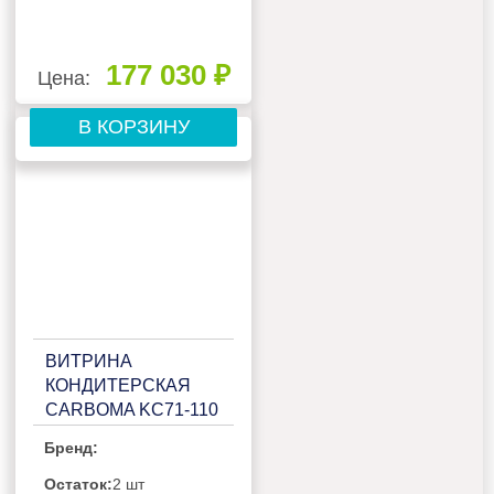
177 030 ₽
Цена:
В КОРЗИНУ
ВИТРИНА
КОНДИТЕРСКАЯ
CARBOMA KC71-110
VV 1,2-2
Бренд:
(ОТКРЫТАЯ)
(П0000009879.2680)
Остаток:
2 шт