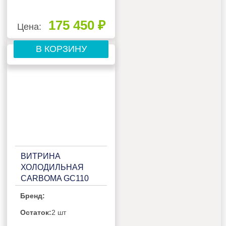
175 450 ₽
Цена:
В КОРЗИНУ
ВИТРИНА
ХОЛОДИЛЬНАЯ
CARBOMA GC110
VM 2,5-1 (С
Бренд:
БОКОВИНАМИ,
ДИНАМИКА)
Остаток:
2 шт
(П0000007422.1739)