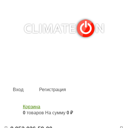
Кондиционеры и сплит-системы, газовые котлы,
тепловые завесы, водяные тепловентиляторы для
квартиры, дома, офиса с доставкой в Казань и по всей
России.
Climate for life
Вход
Регистрация
Корзина
0
товаров
На сумму
0 ₽