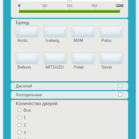
0
311
621
932
1242
Бренд
Arctic
Iceberg
MXM
Polus
Belluna
MITSUZU
Polair
Sever
Дисплей
Холодильные
Количество дверей
Все
1
2
3