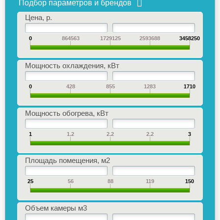
Подбор параметров и брендов
Цена, р.
0
864563
1729125
2593688
3458250
Мощность охлаждения, кВт
0
428
855
1283
1710
Мощность обогрева, кВт
1
1.2
2.2
2.2
3
Площадь помещения, м2
25
56
88
119
150
Объем камеры м​3