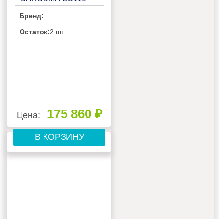
SM 2,0-2 (С
Бренд:
БОКОВИНАМИ,
ОТКРЫТАЯ)ИНДИВИДУАЛЬНОЕ
Остаток:
2 шт
ИСПОЛНЕНИЕ(П0000007403.2304)
175 860 ₽
Цена:
В КОРЗИНУ