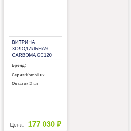
ВИТРИНА
ХОЛОДИЛЬНАЯ
CARBOMA GC120
VM 2,0-1 KOMBILUX
Бренд:
(ДИНАМИКА)
(П0000006940.1039)
Серия:
KombiLux
Остаток:
2 шт
177 030 ₽
Цена: