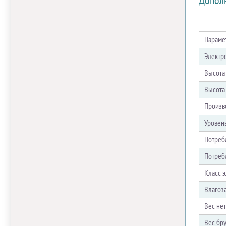
Допол
Параме
Электр
Высота 
Высота 
Произво
Уровен
Потреб
Потреб
Класс 
Влагоз
Вес не
Вес бр