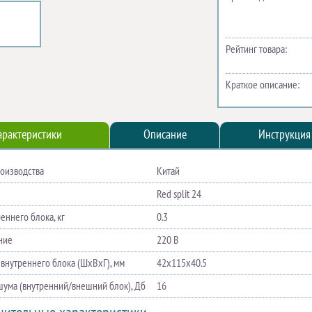
Рейтинг товара:
Краткое описание:
арактеристики
Описание
Инструкция
роизводства
Китай
Red split 24
еннего блока, кг
0.3
ние
220 В
 внутреннего блока (ШхВхГ), мм
42х115х40.5
шума (внутренний/внешний блок), Дб
16