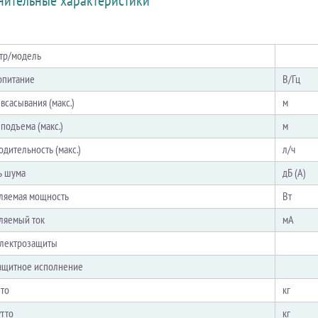
нительные характеристики
тр/модель
опитание
В/Гц
всасывания (макс.)
м
подъема (макс.)
м
дительность (макс.)
л/ч
ь шума
дБ (А)
ляемая мощность
Вт
ляемый ток
мА
электрозащиты
ащитное исполнение
тто
кг
утто
кг