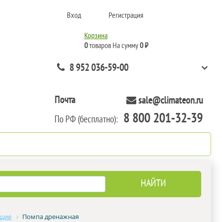
Вход
Регистрация
Корзина
0
товаров
На сумму
0 ₽
8 952 036-59-00
Почта
sale@climateon.ru
8 800 201-32-39
По РФ (бесплатно):
нтажа
Акции
Контакты
ющие
Помпа дренажная