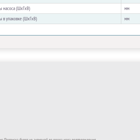
ы насоса (ШхГхВ)
мм
ы в упаковке (ШхГхВ)
мм
. Подписка будет не активной до ввода кода подтверждения.