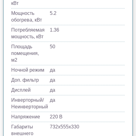
кВт
Мощность
5.2
обогрева, кВт
Потребляемая
1.36
мощность, кВт
Площадь
50
помещения,
м2
Ночной режим
да
Доп. фильтр
да
Дисплей
да
Инверторный/
да
Неинверторный
Напряжение
220 В
Габариты
732х555х330
внешнего