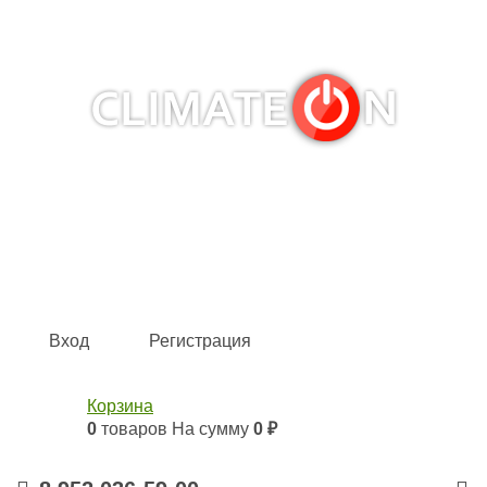
Кондиционеры и сплит-системы, газовые котлы,
тепловые завесы, водяные тепловентиляторы для
квартиры, дома, офиса с доставкой в Казань и по всей
России.
Climate for life
Вход
Регистрация
Корзина
0
товаров
На сумму
0 ₽