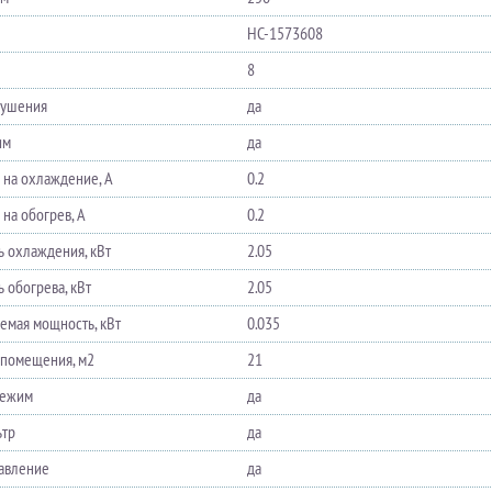
НС-1573608
8
сушения
да
им
да
а на охлаждение, А
0.2
 на обогрев, А
0.2
 охлаждения, кВт
2.05
 обогрева, кВт
2.05
емая мощность, кВт
0.035
помещения, м2
21
режим
да
ьтр
да
равление
да