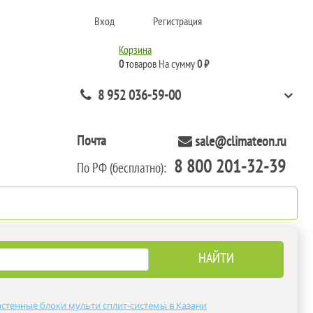
Вход
Регистрация
Корзина
0
товаров
На сумму
0 ₽
8 952 036-59-00
Почта
sale@climateon.ru
8 800 201-32-39
По РФ (бесплатно):
нтажа
Акции
Контакты
стенные блоки мульти сплит-системы в Казани