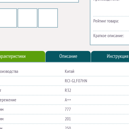
Рейтинг товара:
Краткое описание:
арактеристики
Описание
Инструкция
роизводства
Китай
RCI-GLF07HN
т
R32
бережение
A++
мм
777
мм
201
мм
250