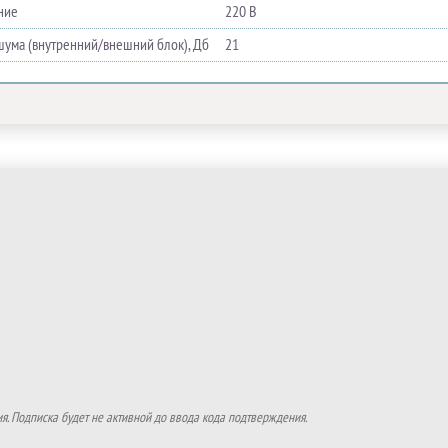
ние
220 В
шума (внутренний/внешний блок), Дб
21
. Подписка будет не активной до ввода кода подтверждения.