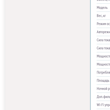
Модель
Вес, кг
Режим о
Автореж
Сила ток
Сила тока
Мощность
Мощность
Потребля
Площадь 
Ночной 
Доп. фил
Wi-Fi уп