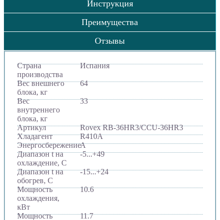
Инструкция
Преимущества
Отзывы
Страна
Испания
производства
Вес внешнего
64
блока, кг
Вес
33
внутреннего
блока, кг
Артикул
Rovex RB-36HR3/CCU-36HR3
Хладагент
R410A
Энергосбережение
A
Диапазон t на
-5...+49
охлаждение, С
Диапазон t на
-15...+24
обогрев, С
Мощность
10.6
охлаждения,
кВт
Мощность
11.7