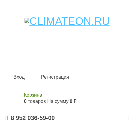
Кондиционеры и сплит-системы, газовые котлы,
тепловые завесы, водяные тепловентиляторы для
квартиры, дома, офиса с доставкой в Казань и по всей
России.
Climate for life
Вход
Регистрация
Корзина
0
товаров
На сумму
0 ₽
8 952 036-59-00