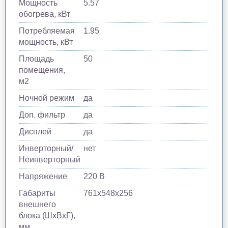
Мощность
5.57
обогрева, кВт
Потребляемая
1.95
мощность, кВт
Площадь
50
помещения,
м2
Ночной режим
да
Доп. фильтр
да
Дисплей
да
Инверторный/
нет
Неинверторный
Напряжение
220 В
Габариты
761х548х256
внешнего
блока (ШхВхГ),
мм