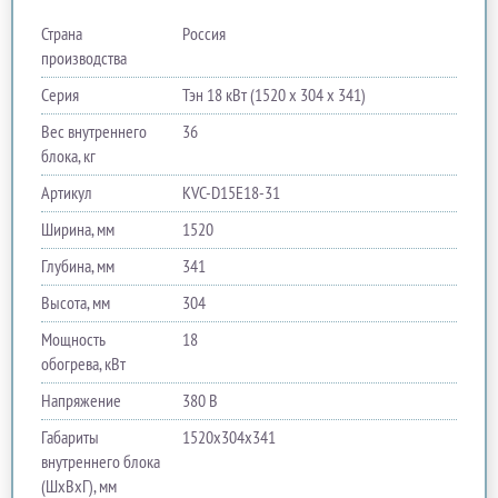
Страна
Россия
производства
Серия
Тэн 18 кВт (1520 х 304 х 341)
Вес внутреннего
36
блока, кг
Артикул
KVC-D15E18-31
Ширина, мм
1520
Глубина, мм
341
Высота, мм
304
Мощность
18
обогрева, кВт
Напряжение
380 В
Габариты
1520х304х341
внутреннего блока
(ШхВхГ), мм