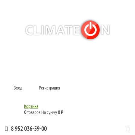
Кондиционеры и сплит-системы, газовые котлы, тепловые завесы, водяные
тепловентиляторы для квартиры, дома, офиса с доставкой в Казань и по
всей России.
Climate for life
Вход
Регистрация
Корзина
0
товаров
На сумму
0 ₽
8 952 036-59-00