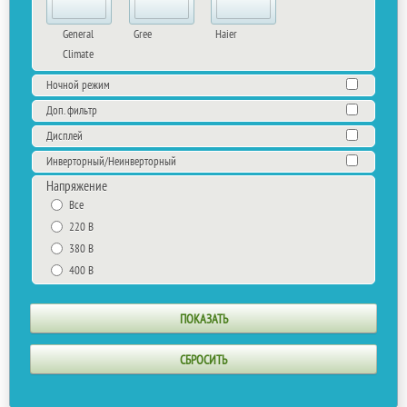
General
Gree
Haier
Climate
Ночной режим
Доп. фильтр
Дисплей
Инверторный/Неинверторный
Напряжение
Все
220 В
380 В
400 В