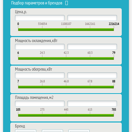
Подбор параметров и брендов
Цена, р.
0
554054
1108107
1662161
2216214
Мощность охлаждения, кВт
6
24.3
42.3
60.3
79
Мощность обогрева, кВт
7
26.8
46.8
67.8
88
Площадь помещения, м2
105
275
445
615
785
Бренд