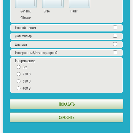
General
Gree
Haier
Climate
Ночной режим
Доп. фильтр
Дисплей
Инверторный/Неинверторный
Напряжение
Все
220 В
380 В
400 В