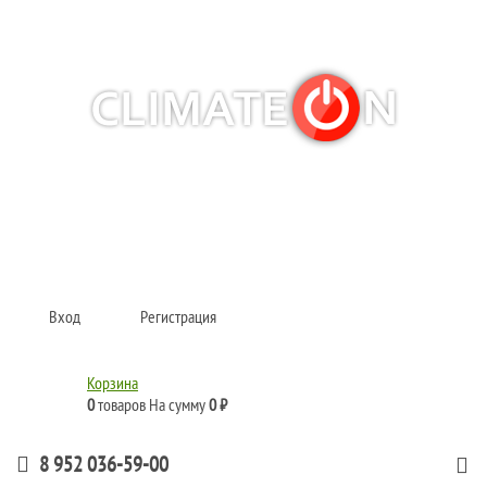
Кондиционеры и сплит-системы, газовые котлы, тепловые завесы, водяные
тепловентиляторы для квартиры, дома, офиса с доставкой в Казань и по
всей России.
Climate for life
Вход
Регистрация
Корзина
0
товаров
На сумму
0 ₽
8 952 036-59-00