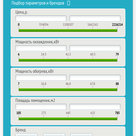
Подбор параметров и брендов
Цена, р.
0
554054
1108107
1662161
2216214
Мощность охлаждения, кВт
6
24.3
42.3
60.3
79
Мощность обогрева, кВт
7
26.8
46.8
67.8
88
Площадь помещения, м2
105
275
445
615
785
Бренд