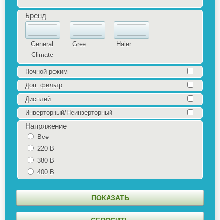
Бренд
General
Gree
Haier
Climate
Ночной режим
Доп. фильтр
Дисплей
Инверторный/Неинверторный
Напряжение
Все
220 В
380 В
400 В