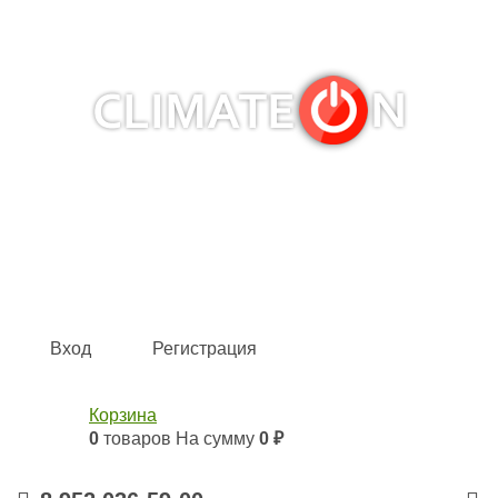
Кондиционеры и сплит-системы, газовые котлы,
тепловые завесы, водяные тепловентиляторы для
квартиры, дома, офиса с доставкой в Казань и по всей
России.
Climate for life
Вход
Регистрация
Корзина
0
товаров
На сумму
0 ₽