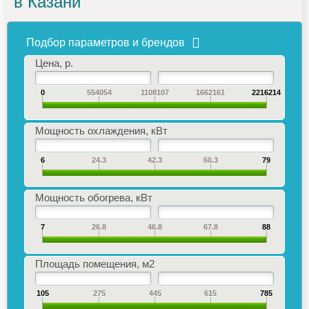
в Казани
Подбор параметров и брендов
Цена, р.
0
554054
1108107
1662161
2216214
Мощность охлаждения, кВт
6
24.3
42.3
60.3
79
Мощность обогрева, кВт
7
26.8
46.8
67.8
88
Площадь помещения, м2
105
275
445
615
785